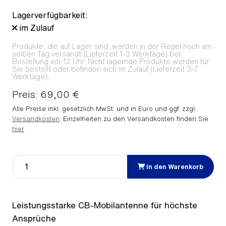
Lagerverfügbarkeit:
im Zulauf
Produkte, die auf Lager sind, werden in der Regel noch am
selben Tag versandt (Lieferzeit 1-3 Werktage) bei
Bestellung vor 12 Uhr. Nicht lagernde Produkte werden für
Sie bestellt oder befinden sich im Zulauf (Lieferzeit 3-7
Werktage).
Preis: 69,00 €
Alle Preise inkl. gesetzlich MwSt. und in Euro und ggf. zzgl.
Versandkosten
. Einzelheiten zu den Versandkosten finden Sie
hier
In den Warenkorb
Leistungsstarke CB-Mobilantenne für höchste
Ansprüche