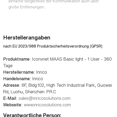
einfache Möglichkeit der Kommunikation auch über
große Entfernungen .
Herstellerangaben
nach EU 2023/988 Produktsicherheitsverordnung (GPSR)
Produktname:
Iconvnet MAAS Basic light - 1 User - 360
Tage
Herstellername:
Inrico
Handelsname:
Inrico
Adresse:
6F, Bldg.102, High Tech Industrial Park, Guowei
Rd, Luohu, Shenzhen. P.R.C
E-Mail:
sales@inricosolutions.com
Webseite:
www.inricosolutions.com
Verantwortliche Person: