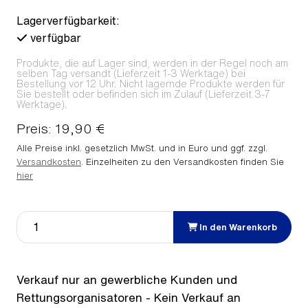
Lagerverfügbarkeit:
verfügbar
Produkte, die auf Lager sind, werden in der Regel noch am
selben Tag versandt (Lieferzeit 1-3 Werktage) bei
Bestellung vor 12 Uhr. Nicht lagernde Produkte werden für
Sie bestellt oder befinden sich im Zulauf (Lieferzeit 3-7
Werktage).
Preis: 19,90 €
Alle Preise inkl. gesetzlich MwSt. und in Euro und ggf. zzgl.
Versandkosten
. Einzelheiten zu den Versandkosten finden Sie
hier
In den Warenkorb
Verkauf nur an gewerbliche Kunden und
Rettungsorganisatoren - Kein Verkauf an