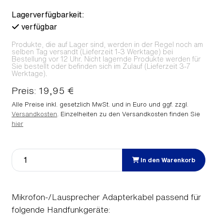
Lagerverfügbarkeit:
verfügbar
Produkte, die auf Lager sind, werden in der Regel noch am
selben Tag versandt (Lieferzeit 1-3 Werktage) bei
Bestellung vor 12 Uhr. Nicht lagernde Produkte werden für
Sie bestellt oder befinden sich im Zulauf (Lieferzeit 3-7
Werktage).
Preis: 19,95 €
Alle Preise inkl. gesetzlich MwSt. und in Euro und ggf. zzgl.
Versandkosten
. Einzelheiten zu den Versandkosten finden Sie
hier
In den Warenkorb
Mikrofon-/Lausprecher Adapterkabel passend für
folgende Handfunkgeräte: