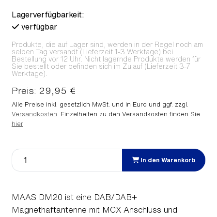
Lagerverfügbarkeit:
verfügbar
Produkte, die auf Lager sind, werden in der Regel noch am
selben Tag versandt (Lieferzeit 1-3 Werktage) bei
Bestellung vor 12 Uhr. Nicht lagernde Produkte werden für
Sie bestellt oder befinden sich im Zulauf (Lieferzeit 3-7
Werktage).
Preis: 29,95 €
Alle Preise inkl. gesetzlich MwSt. und in Euro und ggf. zzgl.
Versandkosten
. Einzelheiten zu den Versandkosten finden Sie
hier
In den Warenkorb
MAAS DM20 ist eine DAB/DAB+
Magnethaftantenne mit MCX Anschluss und