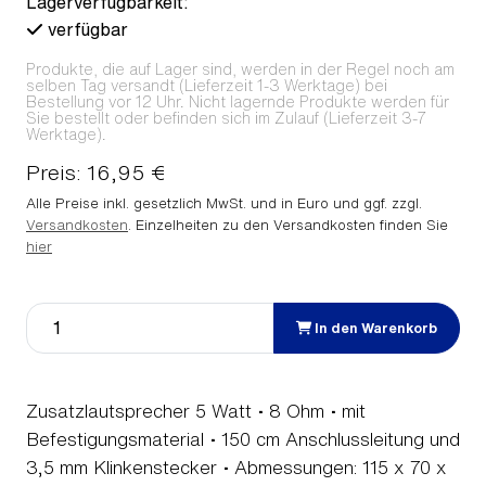
Lagerverfügbarkeit:
verfügbar
Produkte, die auf Lager sind, werden in der Regel noch am
selben Tag versandt (Lieferzeit 1-3 Werktage) bei
Bestellung vor 12 Uhr. Nicht lagernde Produkte werden für
Sie bestellt oder befinden sich im Zulauf (Lieferzeit 3-7
Werktage).
Preis: 16,95 €
Alle Preise inkl. gesetzlich MwSt. und in Euro und ggf. zzgl.
Versandkosten
. Einzelheiten zu den Versandkosten finden Sie
hier
In den Warenkorb
Zusatzlautsprecher 5 Watt • 8 Ohm • mit
Befestigungsmaterial • 150 cm Anschlussleitung und
3,5 mm Klinkenstecker • Abmessungen: 115 x 70 x