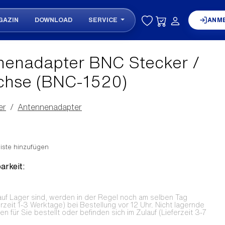
GAZIN
DOWNLOAD
SERVICE
ANM
nenadapter BNC Stecker /
chse (BNC-1520)
er
Antennenadapter
iste hinzufügen
arkeit:
auf Lager sind, werden in der Regel noch am selben Tag
erzeit 1-3 Werktage) bei Bestellung vor 12 Uhr. Nicht lagernde
 für Sie bestellt oder befinden sich im Zulauf (Lieferzeit 3-7