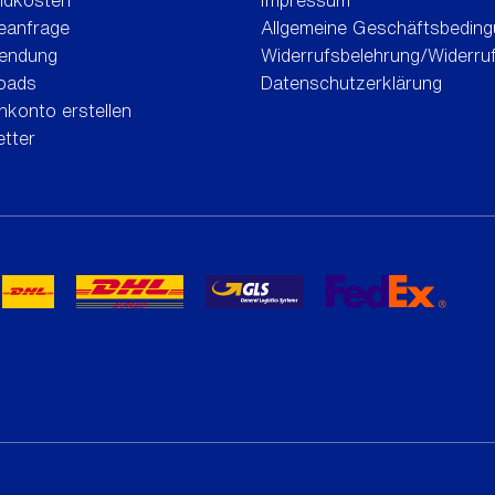
ndkosten
Impressum
eanfrage
Allgemeine Geschäftsbedin
endung
Widerrufsbelehrung/Widerru
oads
Datenschutzerklärung
konto erstellen
tter