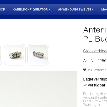
HOP
KABELKONFIGURATOR
ANWENDUNGSWELTEN
MA
Anten
PL Bu
Steckverbind
Art.-Nr.: 2256
zu Favoritenl
Lagerverfügb
verfügbar
Produkte, die 
versandt (Lief
Produkte werden
Werktage).