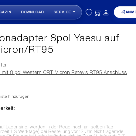
GAZIN
DOWNLOAD
SERVICE
ANM
onadapter 8pol Yaesu auf
icron/RT95
ter
e mit 8 pol Western CRT Micron Retevis RT95 Anschluss
iste hinzufügen
arkeit:
auf Lager sind, werden in der Regel noch am selben Tag
erzeit 1-3 Werktage) bei Bestellung vor 12 Uhr. Nicht lagernde