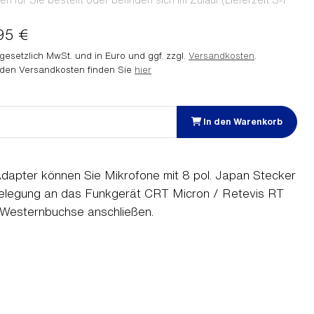
 für Sie bestellt oder befinden sich im Zulauf (Lieferzeit 3-7
95 €
. gesetzlich MwSt. und in Euro und ggf. zzgl.
Versandkosten
.
 den Versandkosten finden Sie
hier
In den Warenkorb
dapter können Sie Mikrofone mit 8 pol. Japan Stecker
elegung an das Funkgerät CRT Micron / Retevis RT
. Westernbuchse anschließen.