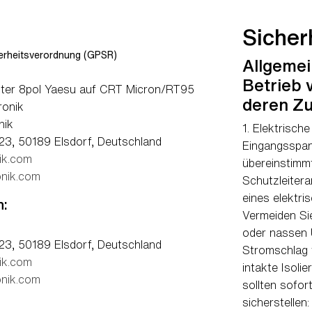
Sicher
rheitsverordnung (GPSR)
Allgemei
Betrieb 
ter 8pol Yaesu auf CRT Micron/RT95
deren Z
ronik
nik
1. Elektrisch
23, 50189 Elsdorf, Deutschland
Eingangsspan
ik.com
übereinstimm
nik.com
Schutzleiter
eines elektri
n:
Vermeiden Si
oder nassen 
23, 50189 Elsdorf, Deutschland
Stromschlag f
ik.com
intakte Isoli
nik.com
sollten sofor
sicherstellen