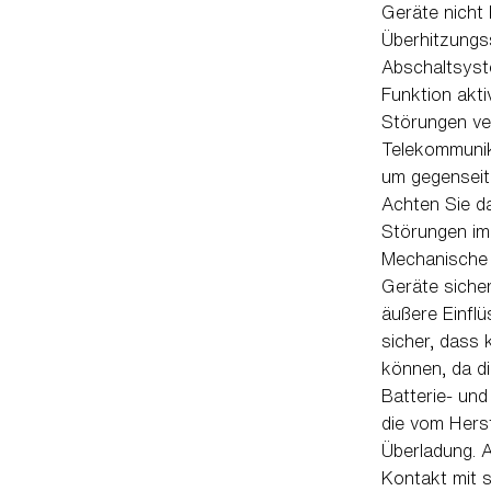
Geräte nicht 
Überhitzungs
Abschaltsyste
Funktion akti
Störungen ve
Telekommunik
um gegenseiti
Achten Sie d
Störungen im
Mechanische 
Geräte siche
äußere Einflü
sicher, dass
können, da d
Batterie- und
die vom Hers
Überladung. 
Kontakt mit 