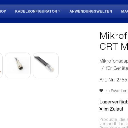
HOP
KABELKONFIGURATOR
ANWENDUNGSWELTEN
MA
Mikrof
CRT M
Mikrofonadap
für Gerät
Art.-Nr.: 2755
zu Favoritenl
Lagerverfügb
im Zulauf
Produkte, die 
versandt (Lief