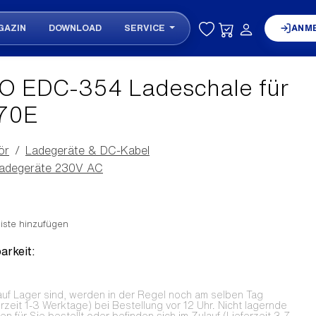
GAZIN
DOWNLOAD
SERVICE
ANM
O EDC-354 Ladeschale für
70E
ör
Ladegeräte & DC-Kabel
adegeräte 230V AC
iste hinzufügen
arkeit:
auf Lager sind, werden in der Regel noch am selben Tag
erzeit 1-3 Werktage) bei Bestellung vor 12 Uhr. Nicht lagernde