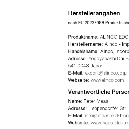
Herstellerangaben
nach EU 2023/988 Produktsiche
Produktname:
ALINCO EDC-3
Herstellername:
Alinco - Imp
Handelsname:
Alinco, Incorp
Adresse:
Yodoyabashi Dai-Bl
541-0043 Japan
E-Mail:
export@alinco.co.jp
Webseite:
www.alinco.com
Verantwortliche Perso
Name:
Peter Maas
Adresse:
Heppendorfer Str. 
E-Mail:
info@maas-elektron
Webseite:
www.maas-elektro