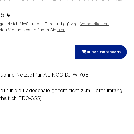
 für Sie bestellt oder befinden sich im Zulauf (Lieferzeit 3-7
95 €
. gesetzlich MwSt. und in Euro und ggf. zzgl.
Versandkosten
.
 den Versandkosten finden Sie
hier
In den Warenkorb
füohne Netzteil für ALINCO DJ-W-70E
eil für die Ladeschale gehört nicht zum Lieferumfang
erhältlich EDC-355)