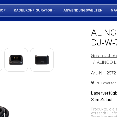
HOP
KABELKONFIGURATOR
ANWENDUNGSWELTEN
MA
ALINC
DJ-W-
Gerätezubeh
ALINCO L
Art.-Nr.: 2972
zu Favoritenl
Lagerverfügb
im Zulauf
Produkte, die 
versandt (Lief