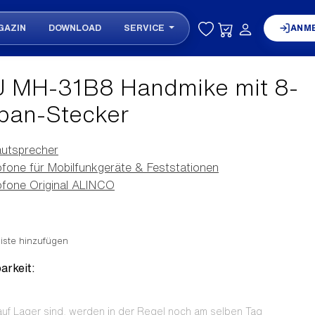
GAZIN
DOWNLOAD
SERVICE
ANM
 MH-31B8 Handmike mit 8-
pan-Stecker
autsprecher
fone für Mobilfunkgeräte & Feststationen
fone Original ALINCO
iste hinzufügen
arkeit:
auf Lager sind, werden in der Regel noch am selben Tag