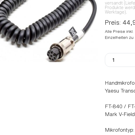
versandt (Lief
Produkte werden
Werktage).
Preis: 44,
Alle Preise inkl
Einzelheiten zu
Handmikrofon
Yaesu Transc
FT-840 / FT
Mark V-Fiel
Mikrofontyp