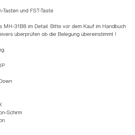
-Tasten und FST-Taste
s MH-31B8 im Detail. Bitte vor dem Kauf im Handbuch
eivers überprüfen ob die Belegung übereinstimmt !
ng
 UP
 Down
X
fon-Schirm
fon