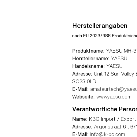
Herstellerangaben
nach EU 2023/988 Produktsiche
Produktname:
YAESU MH-31B
Herstellername:
YAESU
Handelsname:
YAESU
Adresse:
Unit 12 Sun Valley
SO23 0LB
E-Mail:
amateurtech@yaes
Webseite:
www.yaesu.com
Verantwortliche Perso
Name:
KBC Import / Export
Adresse:
Argonstraat 6 , 67
E-Mail:
info@k-po.com