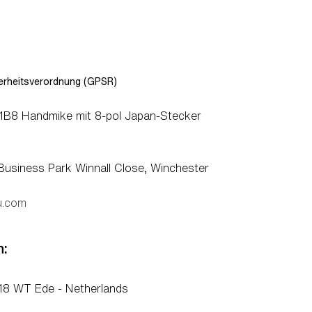
rheitsverordnung (GPSR)
8 Handmike mit 8-pol Japan-Stecker
 Business Park Winnall Close, Winchester
u.com
n:
18 WT Ede - Netherlands