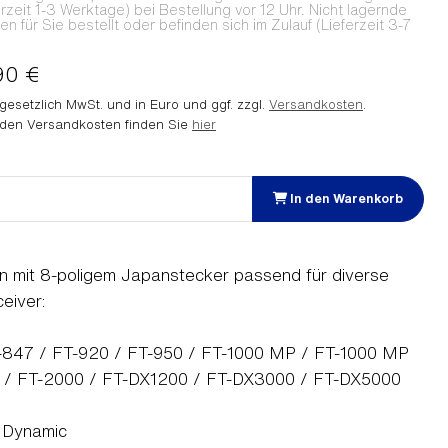
erzeit 1-3 Werktage) bei Bestellung vor 12 Uhr. Nicht lagernde
 für Sie bestellt oder befinden sich im Zulauf (Lieferzeit 3-7
90 €
. gesetzlich MwSt. und in Euro und ggf. zzgl.
Versandkosten
.
 den Versandkosten finden Sie
hier
In den Warenkorb
 mit 8-poligem Japanstecker passend für diverse
eiver:
-847 / FT-920 / FT-950 / FT-1000 MP / FT-1000 MP
d / FT-2000 / FT-DX1200 / FT-DX3000 / FT-DX5000
: Dynamic