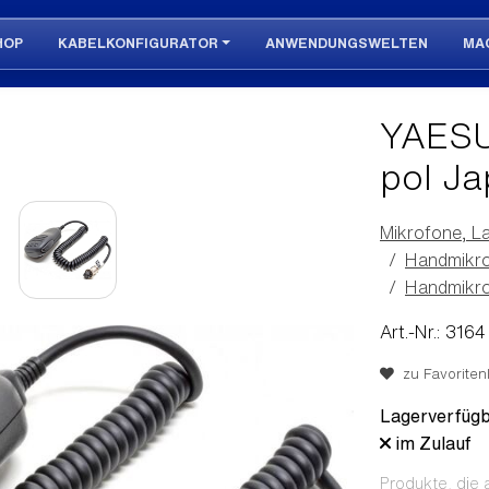
HOP
KABELKONFIGURATOR
ANWENDUNGSWELTEN
MA
YAESU
pol Ja
Mikrofone, L
Handmikro
Handmikro
Art.-Nr.: 3164
zu Favoritenl
Lagerverfügb
im Zulauf
Produkte, die 