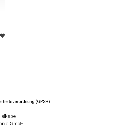
rheitsverordnung (GPSR)
ialkabel
onic GmbH