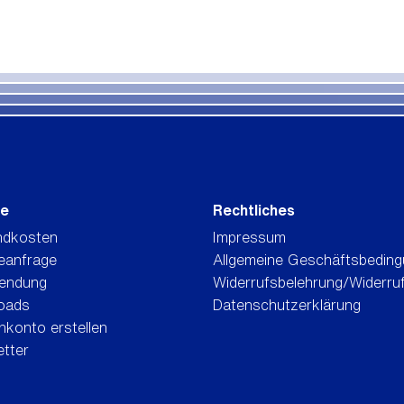
ce
Rechtliches
ndkosten
Impressum
eanfrage
Allgemeine Geschäftsbedin
endung
Widerrufsbelehrung/Widerru
oads
Datenschutzerklärung
konto erstellen
tter