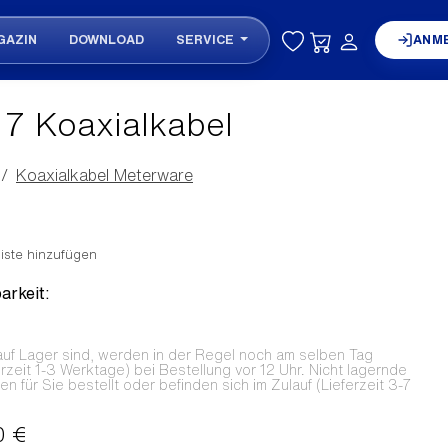
GAZIN
DOWNLOAD
SERVICE
ANM
l 7 Koaxialkabel
Koaxialkabel Meterware
iste hinzufügen
arkeit:
auf Lager sind, werden in der Regel noch am selben Tag
erzeit 1-3 Werktage) bei Bestellung vor 12 Uhr. Nicht lagernde
 für Sie bestellt oder befinden sich im Zulauf (Lieferzeit 3-7
0 €