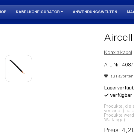
HOP
KABELKONFIGURATOR
ANWENDUNGSWELTEN
MA
Aircel
Koaxialkabel
Art.-Nr.: 4087
zu Favoritenl
Lagerverfügb
verfügbar
Produkte, die 
versandt (Lief
Produkte werden
Werktage).
Preis: 4,2