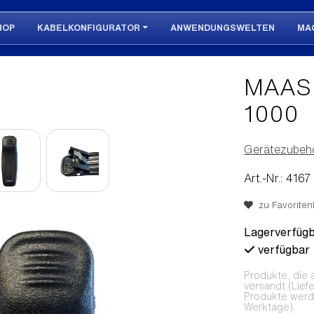
HOP
KABELKONFIGURATOR
ANWENDUNGSWELTEN
MA
MAAS 
1000
Gerätezubeh
Art.-Nr.: 4167
zu Favoritenl
Lagerverfügb
verfügbar
Produkte, die 
versandt (Lief
Produkte werden
Werktage).