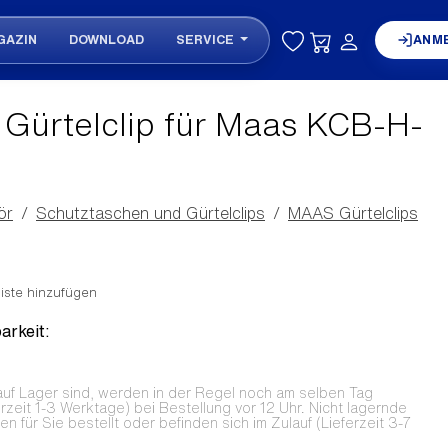
GAZIN
DOWNLOAD
SERVICE
ANM
Gürtelclip für Maas KCB-H-
ör
Schutztaschen und Gürtelclips
MAAS Gürtelclips
iste hinzufügen
arkeit:
auf Lager sind, werden in der Regel noch am selben Tag
erzeit 1-3 Werktage) bei Bestellung vor 12 Uhr. Nicht lagernde
 für Sie bestellt oder befinden sich im Zulauf (Lieferzeit 3-7