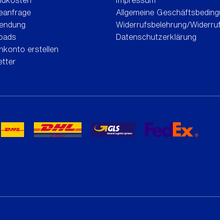
ndkosten
Impressum
eanfrage
Allgemeine Geschäftsbedin
endung
Widerrufsbelehrung/Widerru
oads
Datenschutzerklärung
konto erstellen
tter