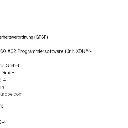
rheitsverordnung (GPSR)
60 #02 Programmiersoftware für NXDN™-
pe GmbH
e GmbH
2-4
om
europe.com
n:
2-4