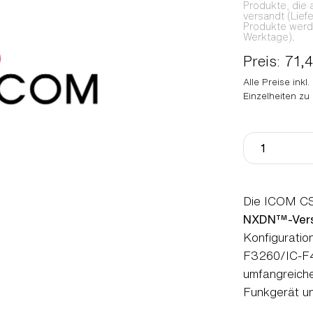
Produkte, die 
versandt (Lief
Produkte werden
Werktage).
Preis: 71,
Alle Preise inkl
Einzelheiten zu
Die ICOM CS
NXDN™-Vers
Konfigurati
F3260/IC-F42
umfangreich
Funkgerät u