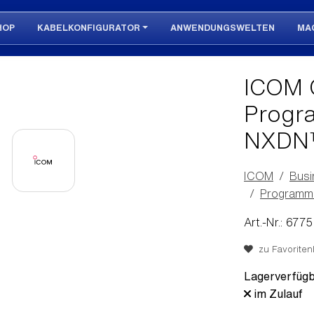
HOP
KABELKONFIGURATOR
ANWENDUNGSWELTEN
MA
ICOM 
Progra
NXDN™
ICOM
Busi
Programm
Art.-Nr.: 6775
zu Favoritenl
Lagerverfügb
im Zulauf