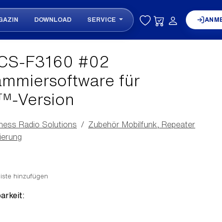
GAZIN
DOWNLOAD
SERVICE
ANM
CS-F3160 #02
mmiersoftware für
-Version
ness Radio Solutions
Zubehör Mobilfunk, Repeater
ierung
iste hinzufügen
arkeit: