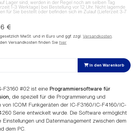
auf Lager sind, werden in der Regel noch am selben Tag
erzeit 1-3 Werktage) bei Bestellung vor 12 Uhr. Nicht lagernde
 für Sie bestellt oder befinden sich im Zulauf (Lieferzeit 3-7
46 €
. gesetzlich MwSt. und in Euro und ggf. zzgl.
Versandkosten
.
 den Versandkosten finden Sie
hier
In den Warenkorb
-F3160 #02 ist eine
Programmiersoftware für
ion
, die speziell für die Programmierung und
on von ICOM Funkgeräten der IC-F3160/IC-F4160/IC-
60 Serie entwickelt wurde. Die Software ermöglicht
e Einstellungen und Datenmanagement zwischen dem
nd dem PC.