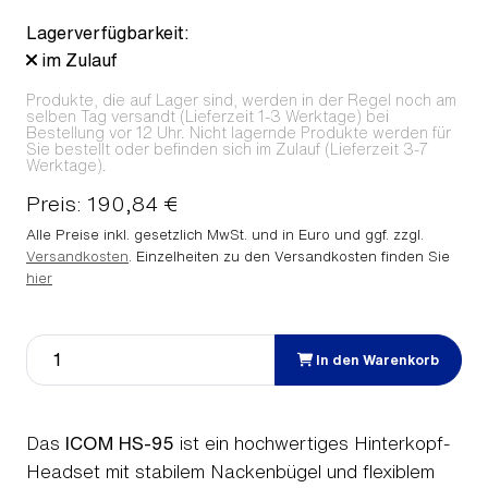
Lagerverfügbarkeit:
im Zulauf
Produkte, die auf Lager sind, werden in der Regel noch am
selben Tag versandt (Lieferzeit 1-3 Werktage) bei
Bestellung vor 12 Uhr. Nicht lagernde Produkte werden für
Sie bestellt oder befinden sich im Zulauf (Lieferzeit 3-7
Werktage).
Preis: 190,84 €
Alle Preise inkl. gesetzlich MwSt. und in Euro und ggf. zzgl.
Versandkosten
. Einzelheiten zu den Versandkosten finden Sie
hier
In den Warenkorb
Das
ICOM HS-95
ist ein hochwertiges Hinterkopf-
Headset mit stabilem Nackenbügel und flexiblem