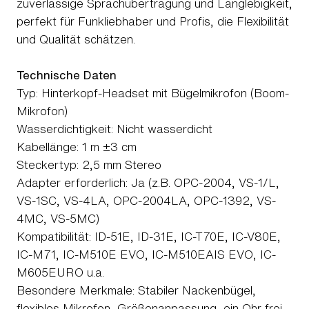
zuverlässige Sprachübertragung und Langlebigkeit,
perfekt für Funkliebhaber und Profis, die Flexibilität
und Qualität schätzen.
Technische Daten
Typ: Hinterkopf-Headset mit Bügelmikrofon (Boom-
Mikrofon)
Wasserdichtigkeit: Nicht wasserdicht
Kabellänge: 1 m ±3 cm
Steckertyp: 2,5 mm Stereo
Adapter erforderlich: Ja (z.B. OPC-2004, VS-1/L,
VS-1SC, VS-4LA, OPC-2004LA, OPC-1392, VS-
4MC, VS-5MC)
Kompatibilität: ID-51E, ID-31E, IC-T70E, IC-V80E,
IC-M71, IC-M510E EVO, IC-M510EAIS EVO, IC-
M605EURO u.a.
Besondere Merkmale: Stabiler Nackenbügel,
flexibles Mikrofon, Größenanpassung, ein Ohr frei,