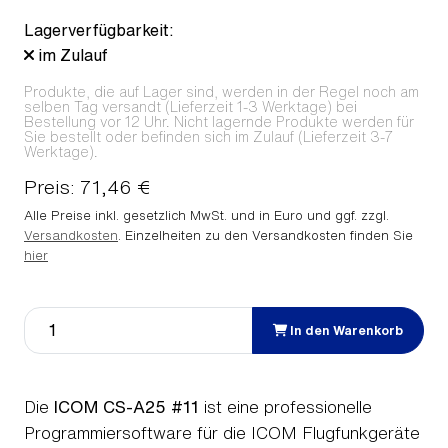
Lagerverfügbarkeit:
im Zulauf
Produkte, die auf Lager sind, werden in der Regel noch am
selben Tag versandt (Lieferzeit 1-3 Werktage) bei
Bestellung vor 12 Uhr. Nicht lagernde Produkte werden für
Sie bestellt oder befinden sich im Zulauf (Lieferzeit 3-7
Werktage).
Preis: 71,46 €
Alle Preise inkl. gesetzlich MwSt. und in Euro und ggf. zzgl.
Versandkosten
. Einzelheiten zu den Versandkosten finden Sie
hier
In den Warenkorb
Die
ICOM CS-A25 #11
ist eine professionelle
Programmiersoftware für die ICOM Flugfunkgeräte