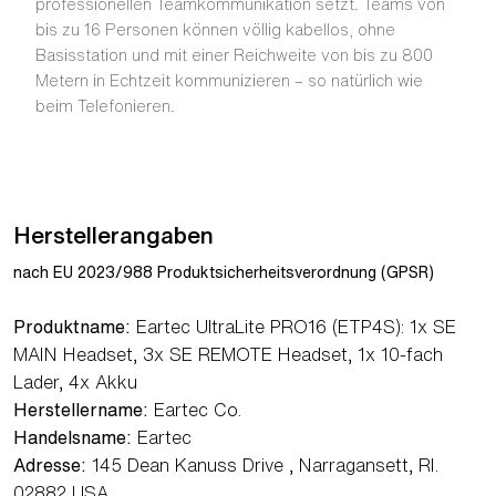
professionellen Teamkommunikation setzt. Teams von
bis zu 16 Personen können völlig kabellos, ohne
Basisstation und mit einer Reichweite von bis zu 800
Metern in Echtzeit kommunizieren – so natürlich wie
beim Telefonieren.
Herstellerangaben
nach EU 2023/988 Produktsicherheitsverordnung (GPSR)
Produktname:
Eartec UltraLite PRO16 (ETP4S): 1x SE
MAIN Headset, 3x SE REMOTE Headset, 1x 10-fach
Lader, 4x Akku
Herstellername:
Eartec Co.
Handelsname:
Eartec
Adresse:
145 Dean Kanuss Drive , Narragansett, RI.
02882 USA