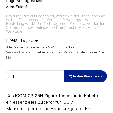
Lagerverfügbarkeit:
im Zulauf
Produkte, die auf Lager sind, werden in der Regel noch am
selben Tag versandt (Lieferzeit 1-3 Werktage) bei
Bestellung vor 12 Uhr. Nicht lagernde Produkte werden für
Sie bestellt oder befinden sich im Zulauf (Lieferzeit 3-7
Werktage).
Preis: 19,23 €
Alle Preise inkl. gesetzlich MwSt. und in Euro und ggf. zzgl.
Versandkosten
. Einzelheiten zu den Versandkosten finden Sie
hier
In den Warenkorb
Das
ICOM CP-25H Zigarettenanzünderkabel
ist
ein essenzielles Zubehör für ICOM
Marinefunkgeräte und Handfunkgeräte. Es