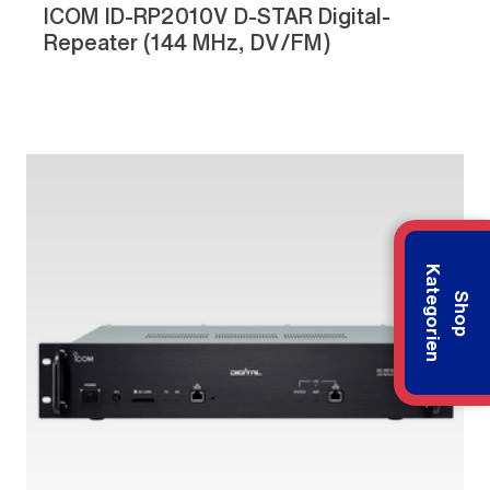
ICOM ID-RP2010V D-STAR Digital-
Repeater (144 MHz, DV/FM)
K
n
S
h
o
p
a
t
e
g
o
r
i
e