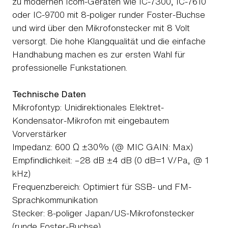
zu modernen Icom-Geräten wie IC-7300, IC-7610
oder IC-9700 mit 8-poliger runder Foster-Buchse
und wird über den Mikrofonstecker mit 8 Volt
versorgt. Die hohe Klangqualität und die einfache
Handhabung machen es zur ersten Wahl für
professionelle Funkstationen.
Technische Daten
Mikrofontyp: Unidirektionales Elektret-
Kondensator-Mikrofon mit eingebautem
Vorverstärker
Impedanz: 600 Ω ±30% (@ MIC GAIN: Max)
Empfindlichkeit: –28 dB ±4 dB (0 dB=1 V/Pa, @ 1
kHz)
Frequenzbereich: Optimiert für SSB- und FM-
Sprachkommunikation
Stecker: 8-poliger Japan/US-Mikrofonstecker
(runde Foster-Buchse)