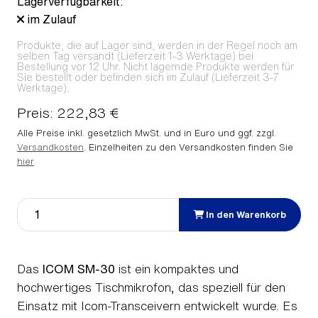
Lagerverfügbarkeit:
im Zulauf
Produkte, die auf Lager sind, werden in der Regel noch am
selben Tag versandt (Lieferzeit 1-3 Werktage) bei
Bestellung vor 12 Uhr. Nicht lagernde Produkte werden für
Sie bestellt oder befinden sich im Zulauf (Lieferzeit 3-7
Werktage).
Preis: 222,83 €
Alle Preise inkl. gesetzlich MwSt. und in Euro und ggf. zzgl.
Versandkosten
. Einzelheiten zu den Versandkosten finden Sie
hier
In den Warenkorb
Das
ICOM SM-30
ist ein kompaktes und
hochwertiges Tischmikrofon, das speziell für den
Einsatz mit Icom-Transceivern entwickelt wurde. Es