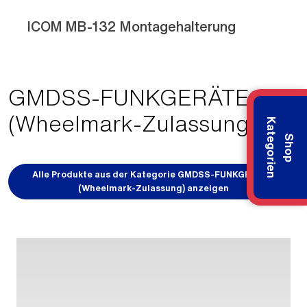
ICOM MB-132 Montagehalterung
GMDSS-FUNKGERÄTE
(Wheelmark-Zulassung)
K
n
S
h
o
p
a
t
e
g
o
r
i
e
Alle Produkte aus der Kategorie GMDSS-FUNKGERÄTE
(Wheelmark-Zulassung) anzeigen